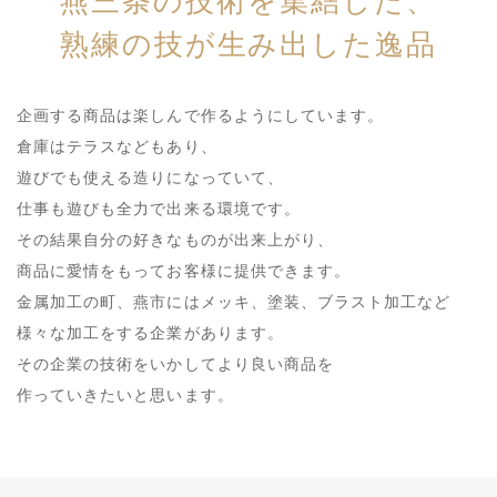
燕三条の技術を集結した、
熟練の技が生み出した逸品
企画する商品は楽しんで作るようにしています。
倉庫はテラスなどもあり、
遊びでも使える造りになっていて、
仕事も遊びも全力で出来る環境です。
その結果自分の好きなものが出来上がり、
メールからのお問い合わせ
商品に愛情をもって
お客様に提供できます。
金属加工の町、燕市にはメッキ、
塗装、ブラスト加工など
お問い合わせ
様々な加工をする企業があります。
その企業の技術をいかしてより良い商品を
お電話からのお問い合わせ
作っていきたいと思います。
0256-66-2882
[受付時間]
9:00
～
17:00
[定休日] 土・日曜、祝日