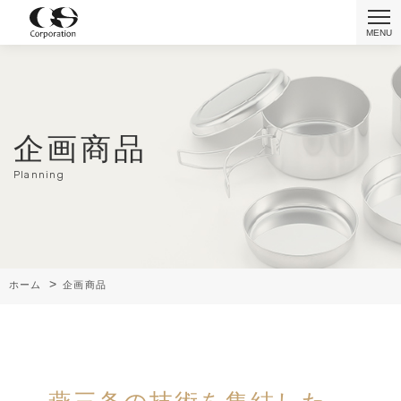
企画商品
商品紹介
企画商品
アッセンブリ事業
Planning
(検品・包装・組⽴)
私たちについて
お知らせ
>
ホーム
企画商品